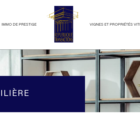
IMMO DE PRESTIGE
VIGNES ET PROPRIÉTÉS VI
ents
voir les
62
annonces
terrains
imer
BUDGET
ILIÈRE