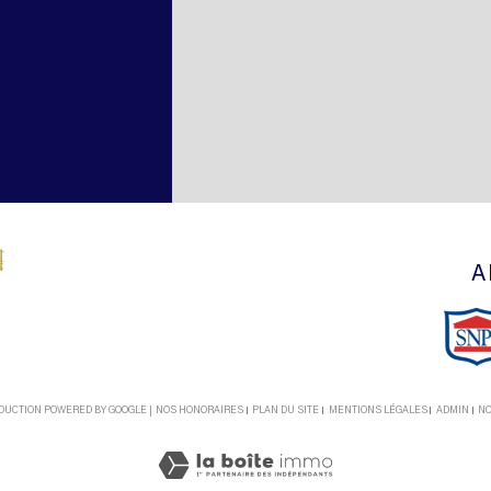
A
RADUCTION POWERED BY GOOGLE |
NOS HONORAIRES
PLAN DU SITE
MENTIONS LÉGALES
ADMIN
NO