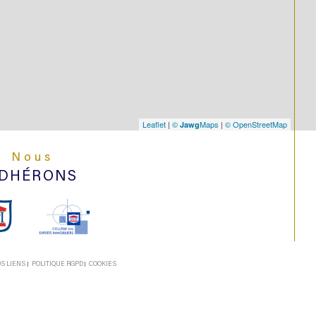
Leaflet
|
©
Maps
|
© OpenStreetMap
Jawg
Nous
DHÉRONS
S LIENS
POLITIQUE RGPD
COOKIES