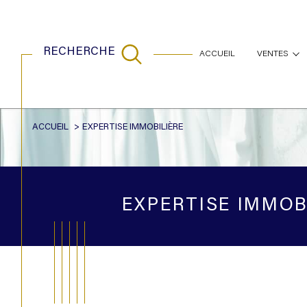
RECHERCHE
ACCUEIL
VENTES
maisons
appartem
ACCUEIL
EXPERTISE IMMOBILIÈRE
Acheter
Est
de l'ancien
TYPE DE BIEN
de l'ancien
EXPERTISE IMMOB