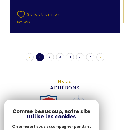
Sélectionner
Réf : 4960
1
2
3
4
...
7
Nous
ADHÉRONS
Comme beaucoup, notre site
utilise les cookies
On aimerait vous accompagner pendant