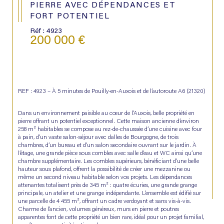
PIERRE AVEC DÉPENDANCES ET
FORT POTENTIEL
Réf : 4923
200 000 €
REF : 4923 – À 5 minutes de Pouilly-en-Auxois et de l’autoroute A6 (21320)
Dans un environnement paisible au cœur de l’Auxois, belle propriété en 
pierre offrant un potentiel exceptionnel. Cette maison ancienne d’environ 
258 m² habitables se compose au rez-de-chaussée d’une cuisine avec four 
à pain, d’un vaste salon-séjour avec dalles de Bourgogne, de trois 
chambres, d’un bureau et d’un salon secondaire ouvrant sur le jardin. À 
l’étage, une grande pièce sous combles avec salle d’eau et WC ainsi qu’une 
chambre supplémentaire. Les combles supérieurs, bénéficiant d’une belle 
hauteur sous plafond, offrent la possibilité de créer une mezzanine ou 
même un second niveau habitable selon vos projets. Les dépendances 
attenantes totalisent près de 345 m² : quatre écuries, une grande grange 
principale, un atelier et une grange indépendante. L’ensemble est édifié sur 
une parcelle de 4 455 m², offrant un cadre verdoyant et sans vis-à-vis. 
Charme de l’ancien, volumes généreux, murs en pierre et poutres 
apparentes font de cette propriété un bien rare, idéal pour un projet familial, 