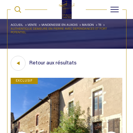
ACCUEIL
VENTE
VANDENESSE EN AUXOIS
MAISON
T6
AUTHENTIQUE DEMEURE EN PIERRE AVEC DEPENDANCES ET FORT
POTENTIEL
Retour aux résultats
EXCLUSIF