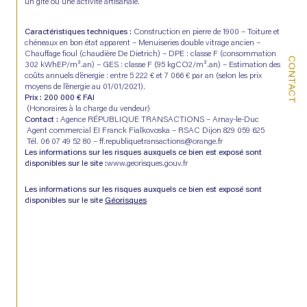
un gîte ou une activité artisanale.
Caractéristiques techniques :
 Construction en pierre de 1900 – Toiture et 
chéneaux en bon état apparent – Menuiseries double vitrage ancien – 
Chauffage fioul (chaudière De Dietrich) – DPE : classe F (consommation 
CONTACT
302 kWhEP/m².an) – GES : classe F (95 kgCO2/m².an) – Estimation des 
coûts annuels d’énergie : entre 5 222 € et 7 066 € par an (selon les prix 
moyens de l’énergie au 01/01/2021).
Prix : 200 000 € FAI
 (Honoraires à la charge du vendeur)
Contact :
 Agence RÉPUBLIQUE TRANSACTIONS – Arnay-le-Duc
 Agent commercial EI Franck Fialkovoska – RSAC Dijon 829 059 625
 Tél. 06 07 49 52 80 – 
ff.republiquetransactions@orange.fr
Les informations sur les risques auxquels ce bien est exposé sont 
disponibles sur le site :
www.georisques.gouv.fr
Les informations sur les risques auxquels ce bien est exposé sont 
disponibles sur le site 
Géorisques