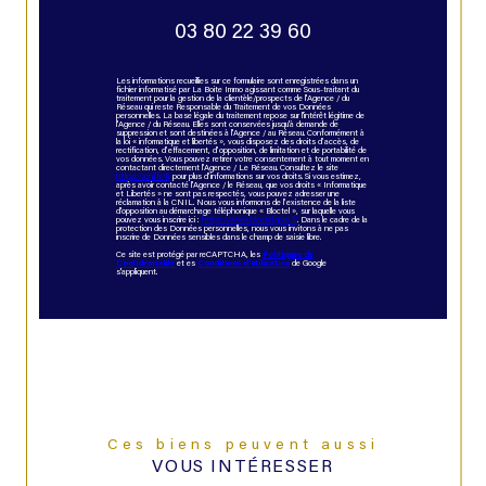
03 80 22 39 60
Les informations recueillies sur ce formulaire sont enregistrées dans un
fichier informatisé par La Boite Immo agissant comme Sous-traitant du
traitement pour la gestion de la clientèle/prospects de l'Agence / du
Réseau qui reste Responsable du Traitement de vos Données
personnelles. La base légale du traitement repose sur l'intérêt légitime de
l'Agence / du Réseau. Elles sont conservées jusqu'à demande de
suppression et sont destinées à l'Agence / au Réseau. Conformément à
la loi « informatique et libertés », vous disposez des droits d’accès, de
rectification, d’effacement, d’opposition, de limitation et de portabilité de
vos données. Vous pouvez retirer votre consentement à tout moment en
contactant directement l’Agence / Le Réseau. Consultez le site
https://cnil.fr/fr
pour plus d’informations sur vos droits. Si vous estimez,
après avoir contacté l'Agence / le Réseau, que vos droits « Informatique
et Libertés » ne sont pas respectés, vous pouvez adresser une
réclamation à la CNIL. Nous vous informons de l’existence de la liste
d'opposition au démarchage téléphonique « Bloctel », sur laquelle vous
pouvez vous inscrire ici :
https://www.bloctel.gouv.fr
. Dans le cadre de la
protection des Données personnelles, nous vous invitons à ne pas
inscrire de Données sensibles dans le champ de saisie libre.
Ce site est protégé par reCAPTCHA, les
Politiques de
Confidentialité
et es
Conditions d'utilisation
de Google
s'appliquent.
Ces biens peuvent aussi
VOUS INTÉRESSER