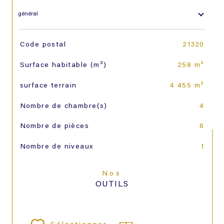
général
TRAD_SIROCCO_Caracteristique
Valeurs
Code postal
21320
Surface habitable (m²)
258 m²
surface terrain
4 455 m²
Nombre de chambre(s)
4
Nombre de pièces
6
Nombre de niveaux
1
Nos
OUTILS