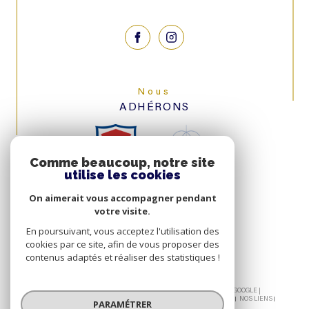
Nous
ADHÉRONS
Comme beaucoup, notre site
utilise les cookies
On aimerait vous accompagner pendant
votre visite.
En poursuivant, vous acceptez l'utilisation des
cookies par ce site, afin de vous proposer des
contenus adaptés et réaliser des statistiques !
© 2026 | TOUS DROITS RÉSERVÉS | TRADUCTION POWERED BY GOOGLE |
NOS HONORAIRES
PLAN DU SITE
MENTIONS LÉGALES
ADMIN
NOS LIENS
PARAMÉTRER
POLITIQUE RGPD
COOKIES